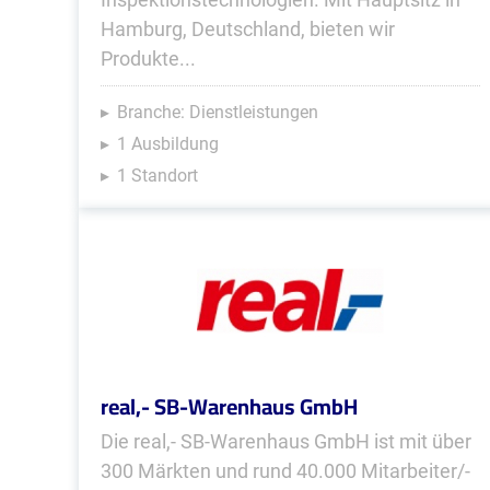
Hamburg, Deutschland, bieten wir
Produkte...
Branche: Dienstleistungen
1 Ausbildung
1 Standort
real,- SB-Warenhaus GmbH
Die real,- SB-Warenhaus GmbH ist mit über
300 Märkten und rund 40.000 Mitarbeiter/-