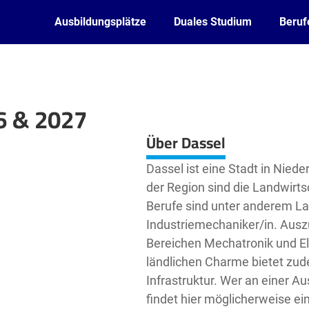
Ausbildungsplätze
Duales Studium
Beruf
6 & 2027
Leaflet
| ©
OpenStreetMap2
contributors
Über Dassel
Dassel ist eine Stadt in Nied
der Region sind die Landwirts
Berufe sind unter anderem Lan
Industriemechaniker/in. Ausz
Bereichen Mechatronik und Ele
ländlichen Charme bietet zud
Infrastruktur. Wer an einer Au
findet hier möglicherweise ei