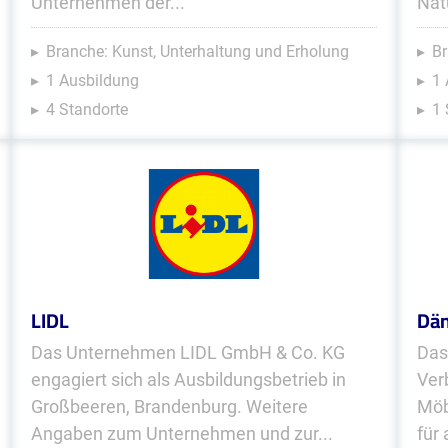
Unternehmen der...
Natu
Branche: Kunst, Unterhaltung und Erholung
Br
1 Ausbildung
1 
4 Standorte
1 
LIDL
Dän
Das Unternehmen LIDL GmbH & Co. KG
Das
engagiert sich als Ausbildungsbetrieb in
Ver
Großbeeren, Brandenburg. Weitere
Möb
Angaben zum Unternehmen und zur...
für