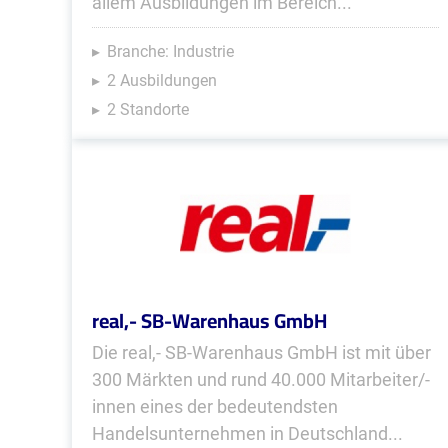
allem Ausbildungen im Bereich...
Branche: Industrie
2 Ausbildungen
2 Standorte
real,- SB-Warenhaus GmbH
Die real,- SB-Warenhaus GmbH ist mit über
300 Märkten und rund 40.000 Mitarbeiter/-
innen eines der bedeutendsten
Handelsunternehmen in Deutschland...