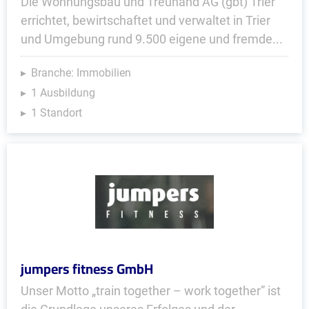
Die Wohnungsbau und Treuhand AG (gbt) Trier
errichtet, bewirtschaftet und verwaltet in Trier
und Umgebung rund 9.500 eigene und fremde...
Branche: Immobilien
1 Ausbildung
1 Standort
jumpers fitness GmbH
Unser Motto „train together – work together” ist