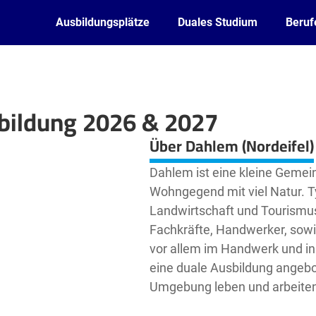
Ausbildungsplätze
Duales Studium
Beruf
sbildung 2026 & 2027
Leaflet
| ©
OpenStreetMap2
contributors
Über Dahlem (Nordeifel)
Dahlem ist eine kleine Gemein
Wohngegend mit viel Natur. 
Landwirtschaft und Tourismus.
Fachkräfte, Handwerker, sowi
vor allem im Handwerk und in
eine duale Ausbildung angebo
Umgebung leben und arbeiten 