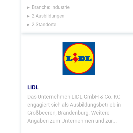
Branche: Industrie
2 Ausbildungen
2 Standorte
LIDL
Das Unternehmen LIDL GmbH & Co. KG
engagiert sich als Ausbildungsbetrieb in
Großbeeren, Brandenburg. Weitere
Angaben zum Unternehmen und zur...