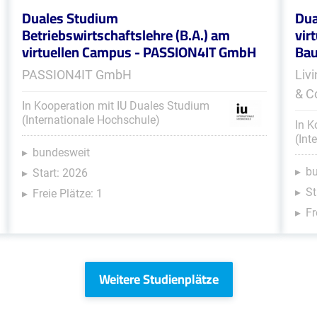
Duales Studium
Dua
Betriebswirtschaftslehre (B.A.) am
vir
virtuellen Campus - PASSION4IT GmbH
Bau
PASSION4IT GmbH
Liv
& C
In Kooperation mit IU Duales Studium
(Internationale Hochschule)
In K
(Int
bundesweit
b
Start: 2026
St
Freie Plätze: 1
Fr
Weitere Studienplätze