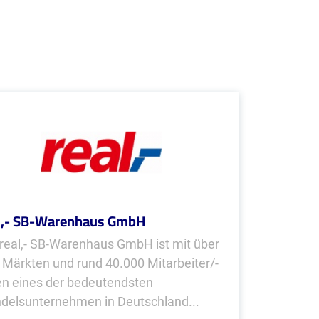
l,- SB-Warenhaus GmbH
 real,- SB-Warenhaus GmbH ist mit über
 Märkten und rund 40.000 Mitarbeiter/-
en eines der bedeutendsten
delsunternehmen in Deutschland...