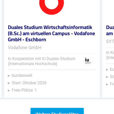
Duales Studium Wirtschaftsinformatik
Dua
(B.Sc.) am virtuellen Campus - Vodafone
am 
GmbH - Eschborn
SY
Vodafone GmbH
In K
(Int
In Kooperation mit IU Duales Studium
(Internationale Hochschule)
b
bundesweit
St
Start: Oktober 2026
Fr
Freie Plätze: 1