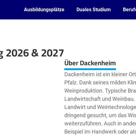
Ausbildungsplätze
Duales Studium
Beruf
g 2026 & 2027
Leaflet
| ©
OpenStreetMap2
contributors
Über Dackenheim
Dackenheim ist ein kleiner Or
Pfalz. Dank seines milden Klim
Weinproduktion. Typische Br
Landwirtschaft und Weinbau. B
Landwirt und Weintechnologe
dringend gesucht, um das Wis
weiterzuführen. Auch in ande
Beispiel im Handwerk oder als