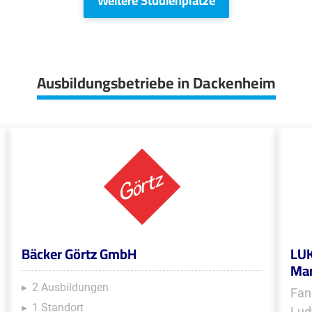
Weitere Studienplätze
Ausbildungsbetriebe in Dackenheim
Bäcker Görtz GmbH
LUK
Mar
2 Ausbildungen
Fan
1 Standort
Lud