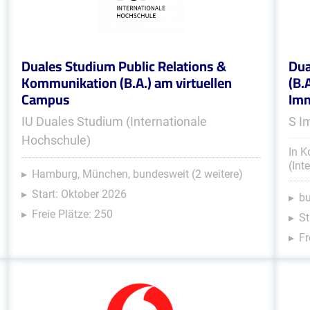
Duales Studium Public Relations &
Dua
Kommunikation (B.A.) am virtuellen
(B.
Campus
Im
IU Duales Studium (Internationale
S I
Hochschule)
In K
(Int
Hamburg, München, bundesweit (2 weitere)
Start: Oktober 2026
b
Freie Plätze: 250
St
Fr