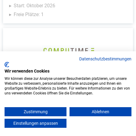
Start: Oktober 2026
Freie Plätze: 1
Datenschutzbestimmungen
Wir verwenden Cookies
Wir können diese zur Analyse unserer Besucherdaten platzieren, um unsere
Duales Studium Informatik (B.Sc.) am
Website zu verbessern, personalisierte Inhalte anzuzeigen und Ihnen ein
virtuellen Campus - COMPUTIME
großartiges Website-Erlebnis zu bieten. Für weitere Informationen zu den von
uns verwendeten Cookies öffnen Sie die Einstellungen.
Netzwerkservice GmbH
COMPUTIME Netzwerkservice GmbH
Zustimmung
Ablehnen
In Kooperation mit IU Duales Studium
Einstellungen anpassen
mein azubister
(Internationale Hochschule)