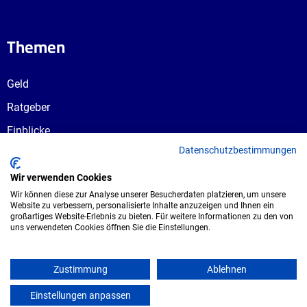
Themen
Geld
Ratgeber
Einblicke
Datenschutzbestimmungen
Ausbildungswege
Berufswahl
Wir verwenden Cookies
Wir können diese zur Analyse unserer Besucherdaten platzieren, um unsere
Website zu verbessern, personalisierte Inhalte anzuzeigen und Ihnen ein
großartiges Website-Erlebnis zu bieten. Für weitere Informationen zu den von
uns verwendeten Cookies öffnen Sie die Einstellungen.
Copyright © 2026 UmspannwerX Zukunft
GmbH. Alle Rechte vorbehalten.
Zustimmung
Ablehnen
Einstellungen anpassen