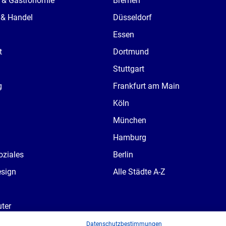
 & Gastronomie
Bremen
 & Handel
Düsseldorf
Essen
t
Dortmund
Stuttgart
g
Frankfurt am Main
Köln
München
Hamburg
oziales
Berlin
esign
Alle Städte A-Z
ter
ndustrie
Datenschutzbestimmungen