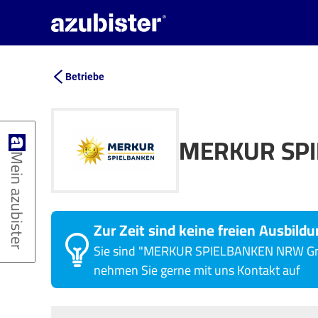
Betriebe
MERKUR SP
Mein azubister
Zur Zeit sind keine freien Ausbildu
Sie sind "MERKUR SPIELBANKEN NRW GmbH
nehmen Sie gerne mit uns Kontakt auf