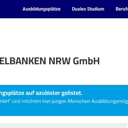
Ausbildungsplätze
Duales Studium
Beruf
IELBANKEN NRW GmbH
ngsplätze auf azubister gelistet.
" und möchten hier jungen Menschen Ausbildungsmöglic