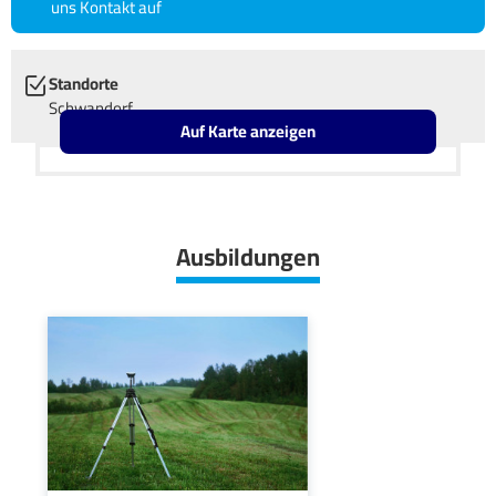
uns Kontakt auf
Standorte
Schwandorf
Auf Karte anzeigen
Leaflet
OpenStreetMap2
+
−
Ausbildungen