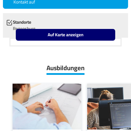
Kontakt auf
Standorte
Regensburg
Auf Karte anzeigen
Leaflet
OpenStreetMap2
+
−
Ausbildungen