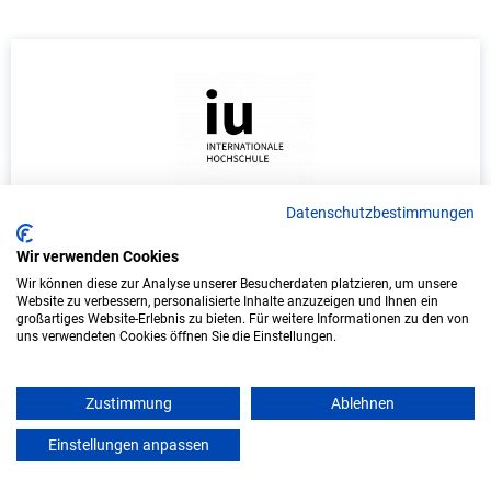
Datenschutzbestimmungen
Duales Studium Wirtschaftsinformatik
(B.Sc.) am virtuellen Campus - KIX Service
Wir verwenden Cookies
Software GmbH
Wir können diese zur Analyse unserer Besucherdaten platzieren, um unsere
Website zu verbessern, personalisierte Inhalte anzuzeigen und Ihnen ein
großartiges Website-Erlebnis zu bieten. Für weitere Informationen zu den von
KIX Service Software GmbH
uns verwendeten Cookies öffnen Sie die Einstellungen.
In Kooperation mit IU Duales Studium (Internationale
Hochschule)
Zustimmung
Ablehnen
Einstellungen anpassen
bundesweit
mein azubister
Start: Oktober 2026