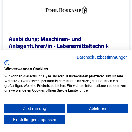
Ausbildung: Maschinen- und
Anlagenführer/in - Lebensmitteltechnik
(m/w/d)
Datenschutzbestimmungen
G. Pohl-Boskamp GmbH & Co. KG
Wir verwenden Cookies
Hohenlockstedt
Wir können diese zur Analyse unserer Besucherdaten platzieren, um unsere
Website zu verbessern, personalisierte Inhalte anzuzeigen und Ihnen ein
Start: 2027
großartiges Website-Erlebnis zu bieten. Für weitere Informationen zu den von
uns verwendeten Cookies öffnen Sie die Einstellungen.
Freie Plätze: 1
Zustimmung
Ablehnen
Weitere Ausbildungsplätze
Einstellungen anpassen
mein azubister