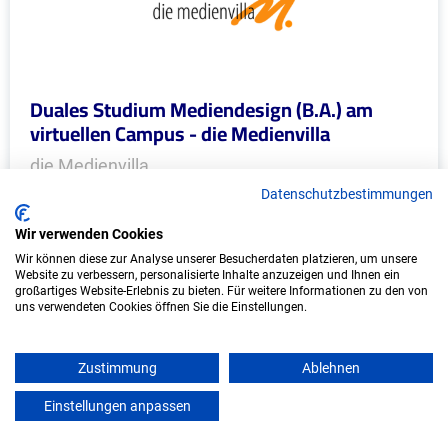
Duales Studium Mediendesign (B.A.) am
virtuellen Campus - die Medienvilla
die Medienvilla
Datenschutzbestimmungen
In Kooperation mit IU Duales Studium
(Internationale Hochschule)
Wir verwenden Cookies
Wir können diese zur Analyse unserer Besucherdaten platzieren, um unsere
bundesweit
Website zu verbessern, personalisierte Inhalte anzuzeigen und Ihnen ein
großartiges Website-Erlebnis zu bieten. Für weitere Informationen zu den von
Start: Oktober 2026
uns verwendeten Cookies öffnen Sie die Einstellungen.
Freie Plätze: 1
Zustimmung
Ablehnen
Einstellungen anpassen
mein azubister