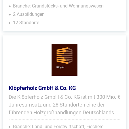
Branche: Grundstücks- und Wohnungswesen
2 Ausbildungen
12 Standorte
Klöpferholz GmbH & Co. KG
Die Klöpferholz GmbH & Co. KG ist mit 300 Mio. €
Jahresumsatz und 28 Standorten eine der
führenden Holzgroßhandlungen Deutschlands.
Branche: Land- und Forstwirtschaft, Fischerei