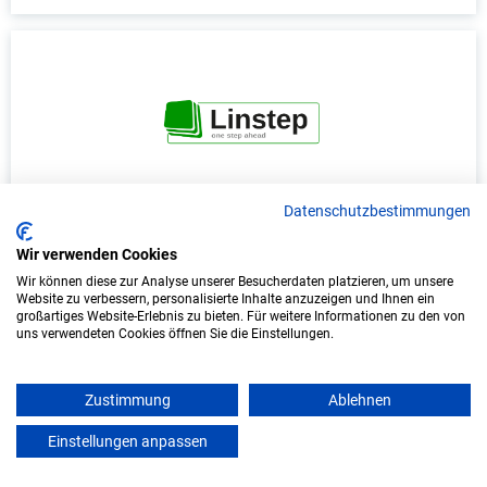
Datenschutzbestimmungen
Duales Studium Informatik (B.Sc.) am
virtuellen Campus - LINSTEP Software GmbH
Wir verwenden Cookies
Wir können diese zur Analyse unserer Besucherdaten platzieren, um unsere
LINSTEP Software GmbH
Website zu verbessern, personalisierte Inhalte anzuzeigen und Ihnen ein
großartiges Website-Erlebnis zu bieten. Für weitere Informationen zu den von
uns verwendeten Cookies öffnen Sie die Einstellungen.
In Kooperation mit IU Duales Studium
(Internationale Hochschule)
Zustimmung
Ablehnen
bundesweit
Start: Oktober 2026
Einstellungen anpassen
mein azubister
Freie Plätze: 1