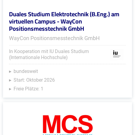
Duales Studium Elektrotechnik (B.Eng.) am
virtuellen Campus - WayCon
Positionsmesstechnik GmbH
WayCon Positionsmesstechnik GmbH
In Kooperation mit IU Duales Studium
(Internationale Hochschule)
bundesweit
Start: Oktober 2026
Freie Plätze: 1