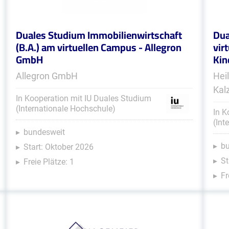
Duales Studium Immobilienwirtschaft
Dua
(B.A.) am virtuellen Campus - Allegron
vir
GmbH
Kin
Allegron GmbH
Hei
Kal
In Kooperation mit IU Duales Studium
(Internationale Hochschule)
In K
(Int
bundesweit
b
Start: Oktober 2026
St
Freie Plätze: 1
Fr