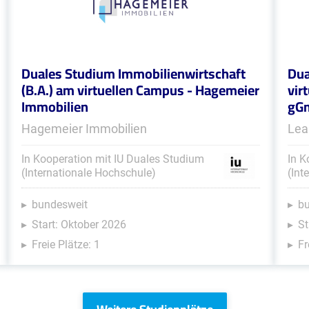
Duales Studium Immobilienwirtschaft
Dua
(B.A.) am virtuellen Campus - Hagemeier
vir
Immobilien
gG
Hagemeier Immobilien
Lea
In Kooperation mit IU Duales Studium
In K
(Internationale Hochschule)
(Int
bundesweit
b
Start: Oktober 2026
St
Freie Plätze: 1
Fr