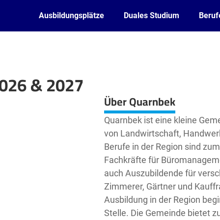
Ausbildungsplätze
Duales Studium
Beruf
2026 & 2027
Leaflet
| ©
OpenStreetMap2
contributors
Über Quarnbek
Quarnbek ist eine kleine Geme
von Landwirtschaft, Handwerk 
Berufe in der Region sind zu
Fachkräfte für Büromanageme
auch Auszubildende für versc
Zimmerer, Gärtner und Kauffr
Ausbildung in der Region beg
Stelle. Die Gemeinde bietet z