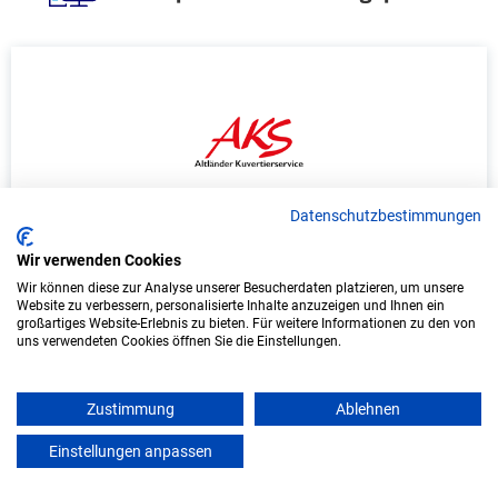
Datenschutzbestimmungen
Duales Studium Informatik (B.Sc.) am
Wir verwenden Cookies
virtuellen Campus - Altländer Kuvertier
Wir können diese zur Analyse unserer Besucherdaten platzieren, um unsere
Service GmbH
Website zu verbessern, personalisierte Inhalte anzuzeigen und Ihnen ein
großartiges Website-Erlebnis zu bieten. Für weitere Informationen zu den von
Altländer Kuvertier Service GmbH
uns verwendeten Cookies öffnen Sie die Einstellungen.
In Kooperation mit IU Duales Studium
(Internationale Hochschule)
Zustimmung
Ablehnen
Einstellungen anpassen
mein azubister
bundesweit
Start: Oktober 2026