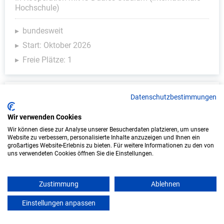
Hochschule)
bundesweit
Start: Oktober 2026
Freie Plätze: 1
Datenschutzbestimmungen
Wir verwenden Cookies
Wir können diese zur Analyse unserer Besucherdaten platzieren, um unsere
Website zu verbessern, personalisierte Inhalte anzuzeigen und Ihnen ein
großartiges Website-Erlebnis zu bieten. Für weitere Informationen zu den von
uns verwendeten Cookies öffnen Sie die Einstellungen.
Duales Studium Informatik (B.Sc.) am
virtuellen Campus - ASSMANN Electronic
Zustimmung
Ablehnen
GmbH
Einstellungen anpassen
mein azubister
ASSMANN Electronic GmbH