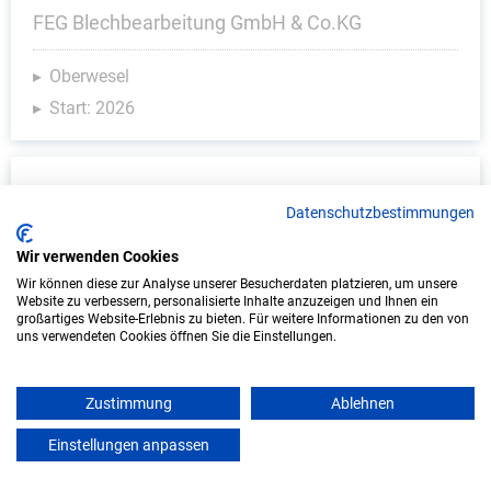
FEG Blechbearbeitung GmbH & Co.KG
Oberwesel
Start: 2026
Datenschutzbestimmungen
Wir verwenden Cookies
Wir können diese zur Analyse unserer Besucherdaten platzieren, um unsere
Website zu verbessern, personalisierte Inhalte anzuzeigen und Ihnen ein
großartiges Website-Erlebnis zu bieten. Für weitere Informationen zu den von
uns verwendeten Cookies öffnen Sie die Einstellungen.
Ausbildung zum Konstruktionsmechaniker
(m/w/d) Fachrichtung Feinblechbau
Zustimmung
Ablehnen
FEG Blechbearbeitung GmbH & Co.KG
Einstellungen anpassen
mein azubister
Oberwesel