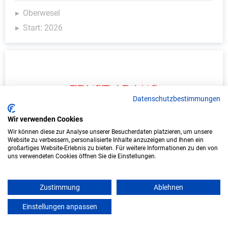
Oberwesel
Start: 2026
Datenschutzbestimmungen
Wir verwenden Cookies
Wir können diese zur Analyse unserer Besucherdaten platzieren, um unsere
Ausbildung zur Fachkraft für Metalltechnik
Website zu verbessern, personalisierte Inhalte anzuzeigen und Ihnen ein
großartiges Website-Erlebnis zu bieten. Für weitere Informationen zu den von
(m/w/d) – Fachrichtung
uns verwendeten Cookies öffnen Sie die Einstellungen.
Konstruktionstechnik
FEG Blechbearbeitung GmbH & Co.KG
Zustimmung
Ablehnen
Einstellungen anpassen
Oberwesel
mein azubister
Start: 2026