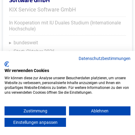
KIX Service Software GmbH
In Kooperation mit IU Duales Studium (Internationale
Hochschule)
bundesweit
Start: Oktober 2026
Datenschutzbestimmungen
Freie Plätze: 1
Wir verwenden Cookies
Wir können diese zur Analyse unserer Besucherdaten platzieren, um unsere
Website zu verbessern, personalisierte Inhalte anzuzeigen und Ihnen ein
großartiges Website-Erlebnis zu bieten. Für weitere Informationen zu den von
uns verwendeten Cookies öffnen Sie die Einstellungen.
Zustimmung
Ablehnen
Einstellungen anpassen
mein azubister
Duales Studium Informatik (B.Sc.) am