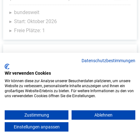
bundesweit
Start: Oktober 2026
Freie Plätze: 1
Datenschutzbestimmungen
Wir verwenden Cookies
Wir können diese zur Analyse unserer Besucherdaten platzieren, um unsere
Website zu verbessern, personalisierte Inhalte anzuzeigen und Ihnen ein
großartiges Website-Erlebnis zu bieten. Für weitere Informationen zu den von
uns verwendeten Cookies öffnen Sie die Einstellungen.
Duales Studium Wirtschaftsinformatik
(B.Sc.) am virtuellen Campus - Vodafone
GmbH - Eschborn
Zustimmung
Ablehnen
Vodafone GmbH
Einstellungen anpassen
mein azubister
In Kooperation mit IU Duales Studium