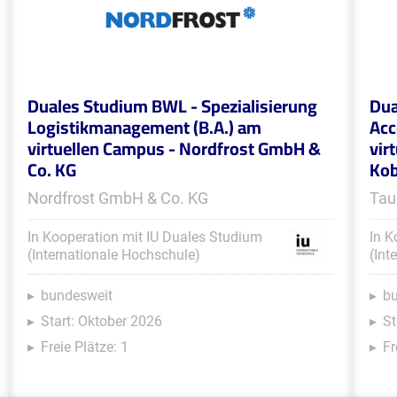
Duales Studium BWL - Spezialisierung
Dua
Logistikmanagement (B.A.) am
Acc
virtuellen Campus - Nordfrost GmbH &
vir
Co. KG
Kob
Nordfrost GmbH & Co. KG
Tau
In Kooperation mit IU Duales Studium
In K
(Internationale Hochschule)
(Int
bundesweit
b
Start: Oktober 2026
St
Freie Plätze: 1
Fr