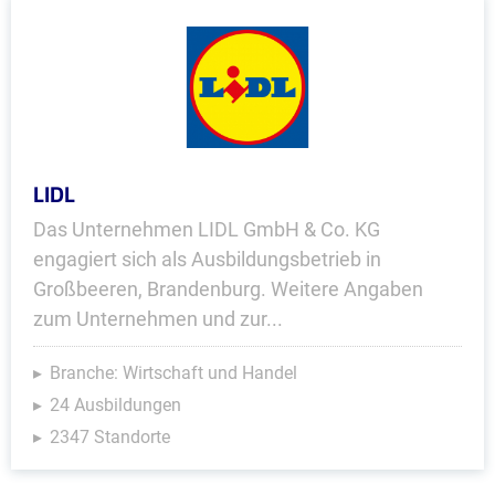
LIDL
Das Unternehmen LIDL GmbH & Co. KG
engagiert sich als Ausbildungsbetrieb in
Großbeeren, Brandenburg. Weitere Angaben
zum Unternehmen und zur...
Branche: Wirtschaft und Handel
24 Ausbildungen
2347 Standorte