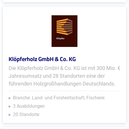
Klöpferholz GmbH & Co. KG
Die Klöpferholz GmbH & Co. KG ist mit 300 Mio. €
Jahresumsatz und 28 Standorten eine der
führenden Holzgroßhandlungen Deutschlands.
Branche: Land- und Forstwirtschaft, Fischerei
3 Ausbildungen
20 Standorte