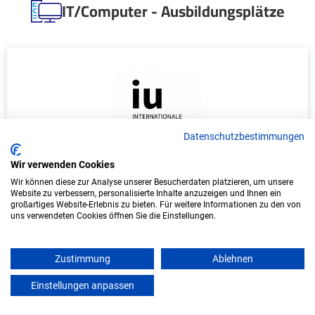
IT/Computer - Ausbildungsplätze
Datenschutzbestimmungen
Wir verwenden Cookies
Duales Studium Wirtschaftsinformatik
Wir können diese zur Analyse unserer Besucherdaten platzieren, um unsere
(B.Sc.) am virtuellen Campus - KIX Service
Website zu verbessern, personalisierte Inhalte anzuzeigen und Ihnen ein
Software GmbH
großartiges Website-Erlebnis zu bieten. Für weitere Informationen zu den von
uns verwendeten Cookies öffnen Sie die Einstellungen.
KIX Service Software GmbH
Zustimmung
Ablehnen
In Kooperation mit IU Duales Studium (Internationale
Hochschule)
Einstellungen anpassen
mein azubister
bundesweit