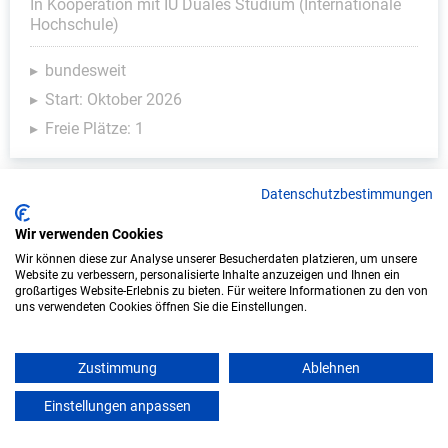
In Kooperation mit IU Duales Studium (Internationale
Hochschule)
bundesweit
Start: Oktober 2026
Freie Plätze: 1
Datenschutzbestimmungen
Wir verwenden Cookies
Wir können diese zur Analyse unserer Besucherdaten platzieren, um unsere
Website zu verbessern, personalisierte Inhalte anzuzeigen und Ihnen ein
großartiges Website-Erlebnis zu bieten. Für weitere Informationen zu den von
uns verwendeten Cookies öffnen Sie die Einstellungen.
Duales Studium Soziale Arbeit (B.A.) am
virtuellen Campus - Körnerby GmbH
Zustimmung
Ablehnen
Einstellungen anpassen
Körnerby GmbH
mein azubister