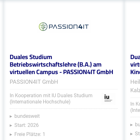
Duales Studium
Dua
Betriebswirtschaftslehre (B.A.) am
vir
virtuellen Campus - PASSION4IT GmbH
Kin
PASSION4IT GmbH
Hei
Kal
In Kooperation mit IU Duales Studium
(Internationale Hochschule)
In K
(Int
bundesweit
b
Start: 2026
St
Freie Plätze: 1