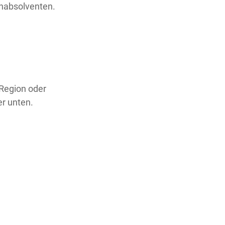
enabsolventen.
 Region oder
er unten.