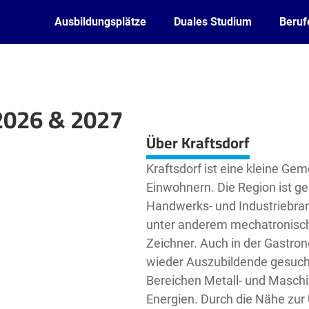
Ausbildungsplätze
Duales Studium
Beruf
 2026 & 2027
Leaflet
| ©
OpenStreetMap2
contributors
Über Kraftsdorf
Kraftsdorf ist eine kleine G
Einwohnern. Die Region ist ge
Handwerks- und Industriebran
unter anderem mechatronische
Zeichner. Auch in der Gastro
wieder Auszubildende gesucht
Bereichen Metall- und Masch
Energien. Durch die Nähe zur 