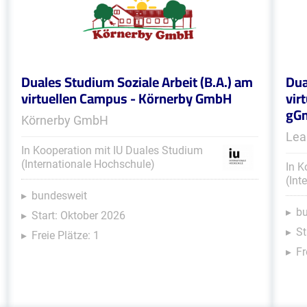
Duales Studium Soziale Arbeit (B.A.) am
Dua
virtuellen Campus - Körnerby GmbH
vir
gG
Körnerby GmbH
Lea
In Kooperation mit IU Duales Studium
(Internationale Hochschule)
In K
(Int
bundesweit
b
Start: Oktober 2026
St
Freie Plätze: 1
Fr