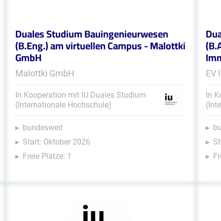
Duales Studium Bauingenieurwesen
Dua
(B.Eng.) am virtuellen Campus - Malottki
(B.
GmbH
Imm
Malottki GmbH
EV 
In Kooperation mit IU Duales Studium
In K
(Internationale Hochschule)
(Int
bundesweit
b
Start: Oktober 2026
St
Freie Plätze: 1
Fr