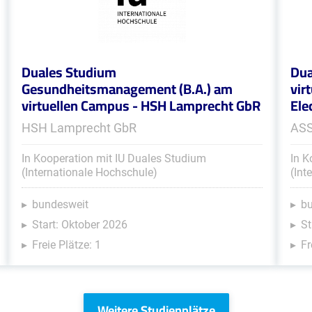
Duales Studium
Dua
Gesundheitsmanagement (B.A.) am
vir
virtuellen Campus - HSH Lamprecht GbR
Ele
HSH Lamprecht GbR
ASS
In Kooperation mit IU Duales Studium
In K
(Internationale Hochschule)
(Int
bundesweit
b
Start: Oktober 2026
St
Freie Plätze: 1
Fr
Weitere Studienplätze