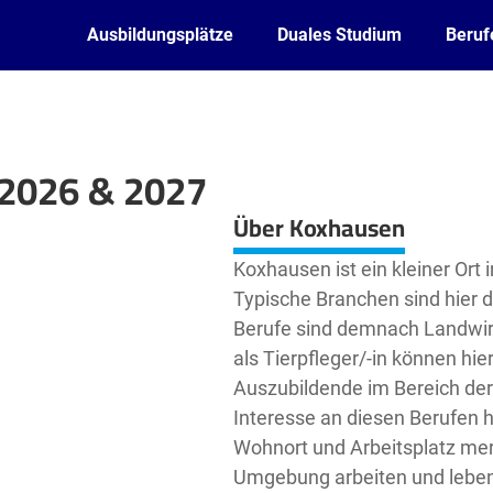
Ausbildungsplätze
Duales Studium
Beruf
 2026 & 2027
Leaflet
| ©
OpenStreetMap2
contributors
Über Koxhausen
Koxhausen ist ein kleiner Or
Typische Branchen sind hier d
Berufe sind demnach Landwirt
als Tierpfleger/-in können hi
Auszubildende im Bereich der
Interesse an diesen Berufen h
Wohnort und Arbeitsplatz mer
Umgebung arbeiten und leben u