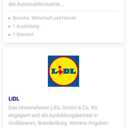
der Automobilindustrie...
Branche: Wirtschaft und Handel
1 Ausbildung
1 Standort
LIDL
Das Unternehmen LIDL GmbH & Co. KG
engagiert sich als Ausbildungsbetrieb in
Großbeeren, Brandenburg. Weitere Angaben