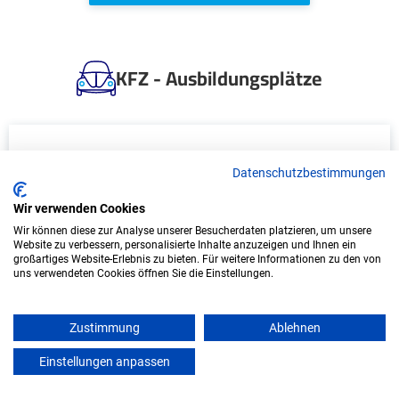
KFZ - Ausbildungsplätze
Datenschutzbestimmungen
Wir verwenden Cookies
Wir können diese zur Analyse unserer Besucherdaten platzieren, um unsere
Website zu verbessern, personalisierte Inhalte anzuzeigen und Ihnen ein
großartiges Website-Erlebnis zu bieten. Für weitere Informationen zu den von
uns verwendeten Cookies öffnen Sie die Einstellungen.
Ausbildung: Mechatroniker/in
Doepke Schaltgeräte GmbH
Zustimmung
Ablehnen
Dingelstädt, Eichsfeld
Einstellungen anpassen
mein azubister
Start: 2027