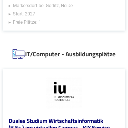
Markersdorf bei Görlitz, Neiße
Start: 2027
Freie Plätze: 1
IT/Computer - Ausbildungsplätze
Duales Studium Wirtschaftsinformatik
(B.Sc.) am virtuellen Campus - KIX Service