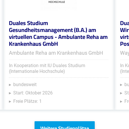
Duales Studium
Dua
Gesundheitsmanagement (B.A.) am
Wir
virtuellen Campus - Ambulante Reha am
vir
Krankenhaus GmbH
Pos
Ambulante Reha am Krankenhaus GmbH
Way
In Kooperation mit IU Duales Studium
In K
(Internationale Hochschule)
(Int
bundesweit
b
Start: Oktober 2026
St
Freie Plätze: 1
Fr
Weitere Studienplätze