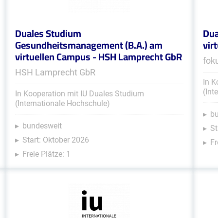
Duales Studium
Dua
Gesundheitsmanagement (B.A.) am
vir
virtuellen Campus - HSH Lamprecht GbR
fok
HSH Lamprecht GbR
In K
(Int
In Kooperation mit IU Duales Studium
(Internationale Hochschule)
b
bundesweit
St
Start: Oktober 2026
Fr
Freie Plätze: 1