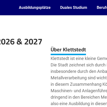
Ausbildungsplätze
Duales Studium
Beruf
 2026 & 2027
Leaflet
| ©
OpenStreetMap2
contributors
Über Klettstedt
Klettstedt ist eine kleine Ge
Die Stadt zeichnet sich durch 
insbesondere durch den Anba
Metallverarbeitung sind wichti
in diesem Zusammenhang Köch
Maschinen- und Anlagenführe
dringend in den Bereichen Me
also eine Ausbildung in diesen