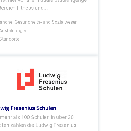
Bereich Fitness und...
anche: Gesundheits- und Sozialwesen
 Ausbildungen
Standorte
wig Fresenius Schulen
 mehr als 100 Schulen in über 30
dten zählen die Ludwig Fresenius