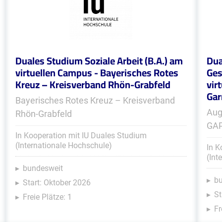
Duales Studium Soziale Arbeit (B.A.) am
Dua
virtuellen Campus - Bayerisches Rotes
Ges
Kreuz – Kreisverband Rhön-Grabfeld
vir
Gar
Bayerisches Rotes Kreuz – Kreisverband
Aug
Rhön-Grabfeld
GA
In Kooperation mit IU Duales Studium
(Internationale Hochschule)
In K
(Int
bundesweit
b
Start: Oktober 2026
St
Freie Plätze: 1
Fr