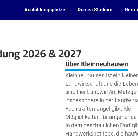
Ausbildungsplätze
Duales Studium
Beruf
ldung 2026 & 2027
Leaflet
| ©
OpenStreetMap2
contributors
Über Kleinneuhausen
Kleinneuhausen ist ein kleiner
Landwirtschaft und die Lebens
sind hier Landwirt/in, Metzg
insbesondere in der Landwirts
Fachkräftemangel gibt. Klein
Möglichkeiten für angehende 
In dem beschaulichen Dorf gib
Handwerksbetriebe, die häufi