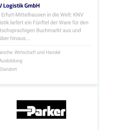
 Logistik GmbH
 Erfurt-Mittelhausen in die Welt: KNV
stik liefert ein Fünftel der Ware für den
tschsprachigen Buchmarkt aus und
über hinaus...
anche: Wirtschaft und Handel
Ausbildung
Standort