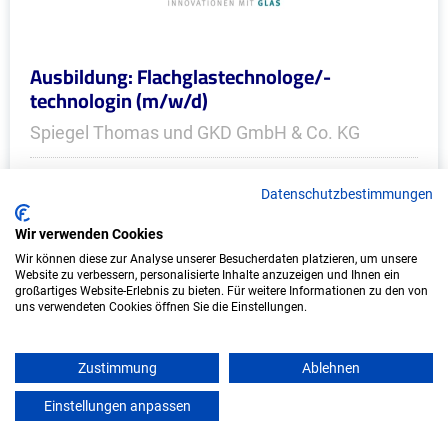
Ausbildung: Flachglastechnologe/-
technologin (m/w/d)
Spiegel Thomas und GKD GmbH & Co. KG
Oberschleißheim
Datenschutzbestimmungen
Start: 2027
Wir verwenden Cookies
Freie Plätze: 1
Wir können diese zur Analyse unserer Besucherdaten platzieren, um unsere
Website zu verbessern, personalisierte Inhalte anzuzeigen und Ihnen ein
großartiges Website-Erlebnis zu bieten. Für weitere Informationen zu den von
uns verwendeten Cookies öffnen Sie die Einstellungen.
Weitere Ausbildungsplätze
Zustimmung
Ablehnen
Einstellungen anpassen
mein azubister
IT/Computer - Ausbildungsplätze