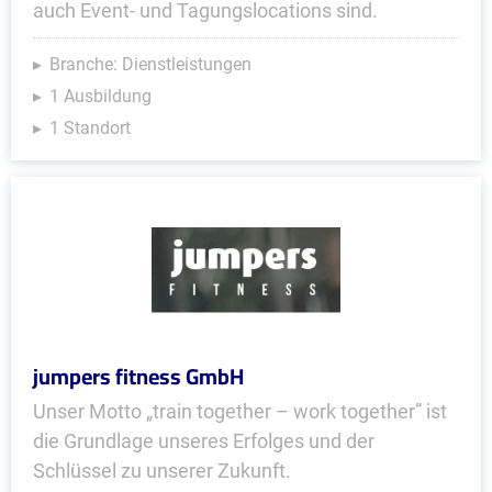
auch Event- und Tagungslocations sind.
Branche: Dienstleistungen
1 Ausbildung
1 Standort
jumpers fitness GmbH
Unser Motto „train together – work together” ist
die Grundlage unseres Erfolges und der
Schlüssel zu unserer Zukunft.