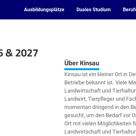
Ausbildungsplätze
Duales Studium
Beruf
6 & 2027
Leaflet
| ©
OpenStreetMap2
contributors
Über Kinsau
Kinsau ist ein kleiner Ort in D
Betriebe bekannt ist. Viele M
Landwirtschaft und Tierhaltun
Landwirt, Tierpfleger und Fac
momentan dringend in den B
gesucht, um den Bedarf vor Or
Ort mit vielen Möglichkeiten fü
Landwirtschaft und Tierhaltu