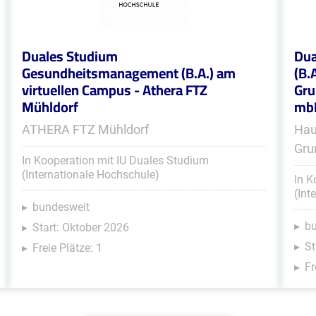
Duales Studium
Dua
Gesundheitsmanagement (B.A.) am
(B.
virtuellen Campus - Athera FTZ
Gru
Mühldorf
mb
ATHERA FTZ Mühldorf
Hau
Gru
In Kooperation mit IU Duales Studium
(Internationale Hochschule)
In K
(Int
bundesweit
b
Start: Oktober 2026
St
Freie Plätze: 1
Fr