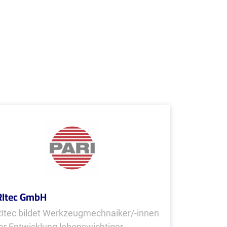
RItec GmbH
Itec bildet Werkzeugmechnaiker/-innen
der Entwicklung lebenswichtiger