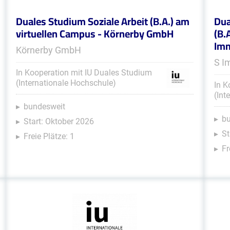
Duales Studium Soziale Arbeit (B.A.) am
Dua
virtuellen Campus - Körnerby GmbH
(B.
Im
Körnerby GmbH
S I
In Kooperation mit IU Duales Studium
(Internationale Hochschule)
In K
(Int
bundesweit
b
Start: Oktober 2026
St
Freie Plätze: 1
Fr