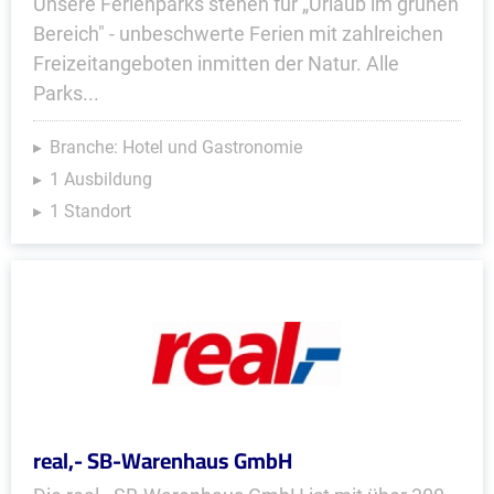
Unsere Ferienparks stehen für „Urlaub im grünen
Bereich" - unbeschwerte Ferien mit zahlreichen
Freizeitangeboten inmitten der Natur. Alle
Parks...
Branche: Hotel und Gastronomie
1 Ausbildung
1 Standort
real,- SB-Warenhaus GmbH