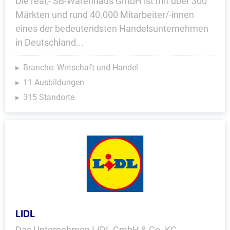
Die real,- SB-Warenhaus GmbH ist mit über 300
Märkten und rund 40.000 Mitarbeiter/-innen
eines der bedeutendsten Handelsunternehmen
in Deutschland...
Branche: Wirtschaft und Handel
11 Ausbildungen
315 Standorte
LIDL
Das Unternehmen LIDL GmbH & Co. KG