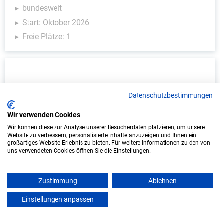
bundesweit
Start: Oktober 2026
Freie Plätze: 1
Datenschutzbestimmungen
Wir verwenden Cookies
Wir können diese zur Analyse unserer Besucherdaten platzieren, um unsere
Website zu verbessern, personalisierte Inhalte anzuzeigen und Ihnen ein
Duales Studium Informatik (B.Sc.) am
großartiges Website-Erlebnis zu bieten. Für weitere Informationen zu den von
uns verwendeten Cookies öffnen Sie die Einstellungen.
virtuellen Campus - Interaktiv GmbH
Interaktiv GmbH
Zustimmung
Ablehnen
In Kooperation mit IU Duales Studium
Einstellungen anpassen
mein azubister
(Internationale Hochschule)