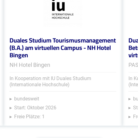
Duales Studium Tourismusmanagement
Dua
(B.A.) am virtuellen Campus - NH Hotel
Bet
Bingen
vir
NH Hotel Bingen
PA
In Kooperation mit IU Duales Studium
In K
(Internationale Hochschule)
(Int
bundesweit
b
Start: Oktober 2026
St
Freie Plätze: 1
Fr