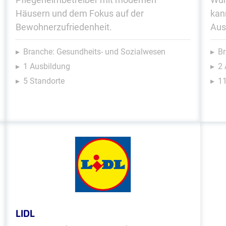
Häusern und dem Fokus auf der
kan
Bewohnerzufriedenheit.
Aus
Branche: Gesundheits- und Sozialwesen
Br
1 Ausbildung
2
5 Standorte
11
LIDL