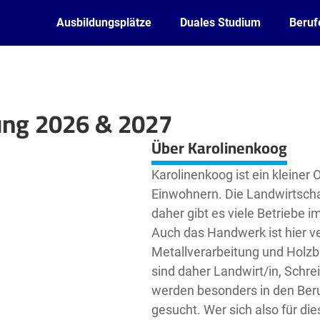
Ausbildungsplätze
Duales Studium
Beruf
ung 2026 & 2027
Leaflet
| ©
OpenStreetMap2
contributors
Über Karolinenkoog
Karolinenkoog ist ein kleiner 
Einwohnern. Die Landwirtschaft
daher gibt es viele Betriebe i
Auch das Handwerk ist hier ve
Metallverarbeitung und Holzbe
sind daher Landwirt/in, Schre
werden besonders in den Beru
gesucht. Wer sich also für die