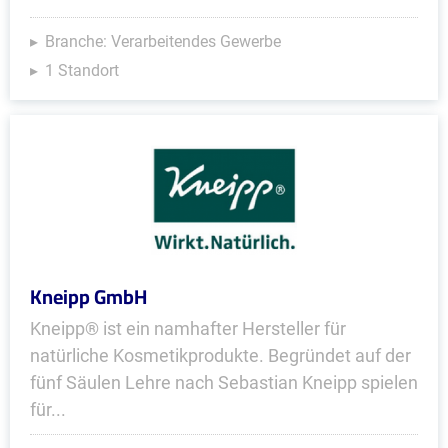
Branche: Verarbeitendes Gewerbe
1 Standort
Kneipp GmbH
Kneipp® ist ein namhafter Hersteller für
natürliche Kosmetikprodukte. Begründet auf der
fünf Säulen Lehre nach Sebastian Kneipp spielen
für...