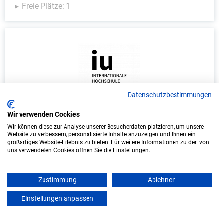
Freie Plätze: 1
Datenschutzbestimmungen
Duales Studium Wirtschaftsinformatik
Wir verwenden Cookies
(B.Sc.) am virtuellen Campus - KIX Service
Wir können diese zur Analyse unserer Besucherdaten platzieren, um unsere
Website zu verbessern, personalisierte Inhalte anzuzeigen und Ihnen ein
Software GmbH
großartiges Website-Erlebnis zu bieten. Für weitere Informationen zu den von
uns verwendeten Cookies öffnen Sie die Einstellungen.
KIX Service Software GmbH
In Kooperation mit IU Duales Studium (Internationale
Zustimmung
Ablehnen
Hochschule)
Einstellungen anpassen
mein azubister
bundesweit