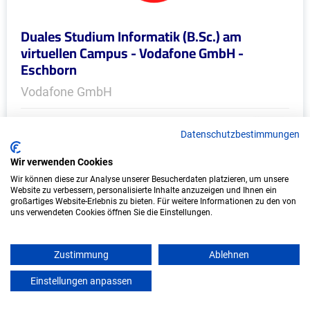
Duales Studium Informatik (B.Sc.) am
virtuellen Campus - Vodafone GmbH -
Eschborn
Vodafone GmbH
In Kooperation mit IU Duales Studium
Datenschutzbestimmungen
(Internationale Hochschule)
Wir verwenden Cookies
bundesweit
Wir können diese zur Analyse unserer Besucherdaten platzieren, um unsere
Start: Oktober 2026
Website zu verbessern, personalisierte Inhalte anzuzeigen und Ihnen ein
großartiges Website-Erlebnis zu bieten. Für weitere Informationen zu den von
Freie Plätze: 1
uns verwendeten Cookies öffnen Sie die Einstellungen.
Zustimmung
Ablehnen
Weitere Ausbildungsplätze
Einstellungen anpassen
mein azubister