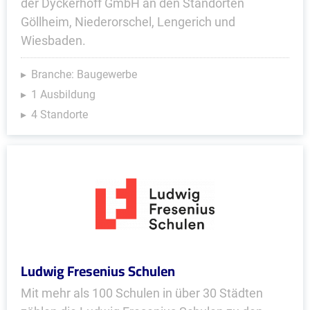
der Dyckerhoff GmbH an den Standorten
Göllheim, Niederorschel, Lengerich und
Wiesbaden.
Branche: Baugewerbe
1 Ausbildung
4 Standorte
Ludwig Fresenius Schulen
Mit mehr als 100 Schulen in über 30 Städten