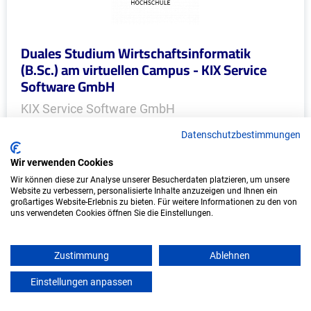
Duales Studium Wirtschaftsinformatik
(B.Sc.) am virtuellen Campus - KIX Service
Software GmbH
KIX Service Software GmbH
Datenschutzbestimmungen
In Kooperation mit IU Duales Studium (Internationale
Hochschule)
Wir verwenden Cookies
Wir können diese zur Analyse unserer Besucherdaten platzieren, um unsere
bundesweit
Website zu verbessern, personalisierte Inhalte anzuzeigen und Ihnen ein
großartiges Website-Erlebnis zu bieten. Für weitere Informationen zu den von
Start: Oktober 2026
uns verwendeten Cookies öffnen Sie die Einstellungen.
Freie Plätze: 1
Zustimmung
Ablehnen
Einstellungen anpassen
Weitere Ausbildungsplätze
mein azubister