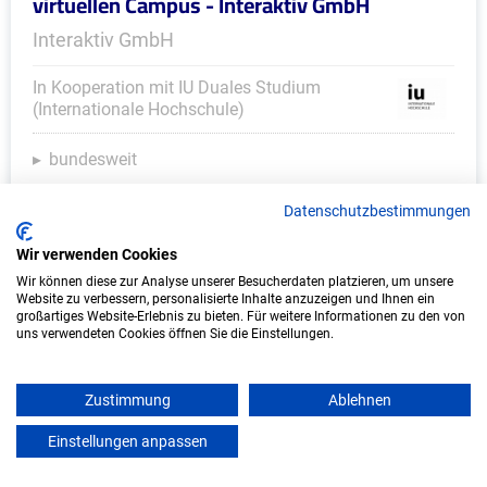
virtuellen Campus - Interaktiv GmbH
Interaktiv GmbH
In Kooperation mit IU Duales Studium
(Internationale Hochschule)
bundesweit
Start: Oktober 2026
Datenschutzbestimmungen
Freie Plätze: 1
Wir verwenden Cookies
Wir können diese zur Analyse unserer Besucherdaten platzieren, um unsere
Website zu verbessern, personalisierte Inhalte anzuzeigen und Ihnen ein
Weitere Ausbildungsplätze
großartiges Website-Erlebnis zu bieten. Für weitere Informationen zu den von
uns verwendeten Cookies öffnen Sie die Einstellungen.
Zustimmung
Ablehnen
KFZ - Ausbildungsplätze
Einstellungen anpassen
mein azubister