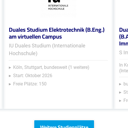
Duales Studium Elektrotechnik (B.Eng.)
Dua
am virtuellen Campus
(B.
Im
IU Duales Studium (Internationale
S I
Hochschule)
In K
Köln, Stuttgart, bundesweit (1 weitere)
(Int
Start: Oktober 2026
Freie Plätze: 150
b
St
Fr
Weitere Studienplätze