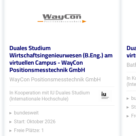
Duales Studium
Dua
Wirtschaftsingenieurwesen (B.Eng.) am
vir
virtuellen Campus - WayCon
Bat
Positionsmesstechnik GmbH
In K
WayCon Positionsmesstechnik GmbH
(Int
In Kooperation mit IU Duales Studium
b
(Internationale Hochschule)
St
bundesweit
Fr
Start: Oktober 2026
Freie Plätze: 1