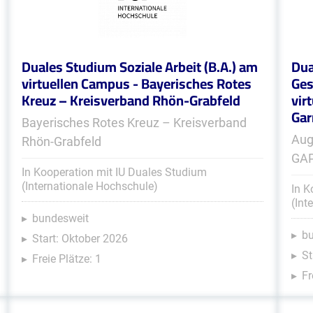
Duales Studium Soziale Arbeit (B.A.) am
Dua
virtuellen Campus - Bayerisches Rotes
Ges
Kreuz – Kreisverband Rhön-Grabfeld
vir
Gar
Bayerisches Rotes Kreuz – Kreisverband
Aug
Rhön-Grabfeld
GA
In Kooperation mit IU Duales Studium
(Internationale Hochschule)
In K
(Int
bundesweit
b
Start: Oktober 2026
St
Freie Plätze: 1
Fr