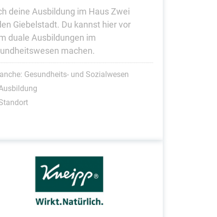
h deine Ausbildung im Haus Zwei
den Giebelstadt. Du kannst hier vor
em duale Ausbildungen im
undheitswesen machen.
anche: Gesundheits- und Sozialwesen
Ausbildung
Standort