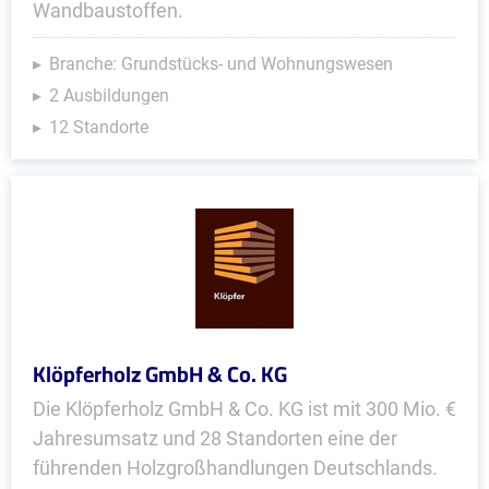
Wandbaustoffen.
Branche: Grundstücks- und Wohnungswesen
2 Ausbildungen
12 Standorte
Klöpferholz GmbH & Co. KG
Die Klöpferholz GmbH & Co. KG ist mit 300 Mio. €
Jahresumsatz und 28 Standorten eine der
führenden Holzgroßhandlungen Deutschlands.