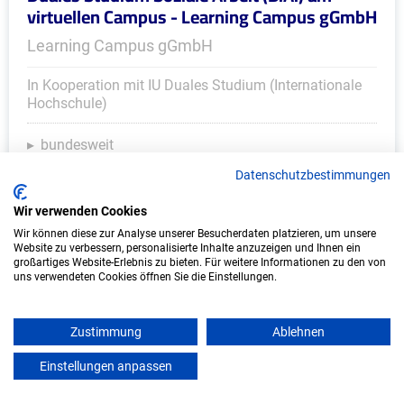
virtuellen Campus - Learning Campus gGmbH
Learning Campus gGmbH
In Kooperation mit IU Duales Studium (Internationale
Hochschule)
bundesweit
Start: Oktober 2026
Datenschutzbestimmungen
Freie Plätze: 1
Wir verwenden Cookies
Wir können diese zur Analyse unserer Besucherdaten platzieren, um unsere
Website zu verbessern, personalisierte Inhalte anzuzeigen und Ihnen ein
großartiges Website-Erlebnis zu bieten. Für weitere Informationen zu den von
Weitere Ausbildungsplätze
uns verwendeten Cookies öffnen Sie die Einstellungen.
Zustimmung
Ablehnen
Einstellungen anpassen
Kunst & Design - Ausbildungsplätze
mein azubister