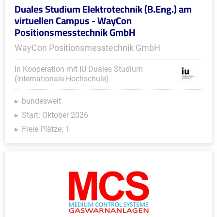
Duales Studium Elektrotechnik (B.Eng.) am
virtuellen Campus - WayCon
Positionsmesstechnik GmbH
WayCon Positionsmesstechnik GmbH
In Kooperation mit IU Duales Studium
(Internationale Hochschule)
bundesweit
Start: Oktober 2026
Freie Plätze: 1