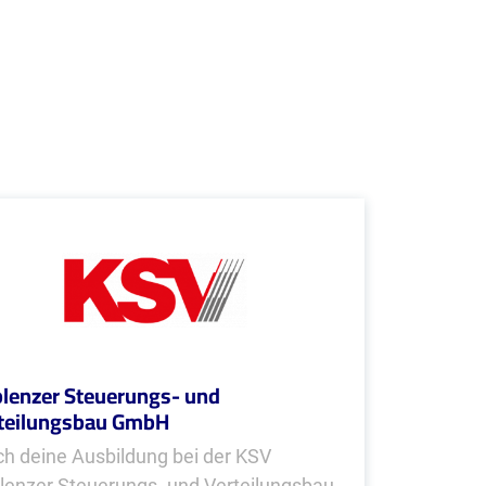
lenzer Steuerungs- und
teilungsbau GmbH
h deine Ausbildung bei der KSV
lenzer Steuerungs- und Verteilungsbau