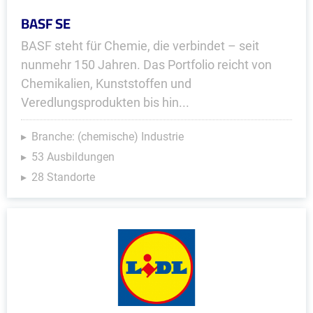
BASF SE
BASF steht für Chemie, die verbindet – seit
nunmehr 150 Jahren. Das Portfolio reicht von
Chemikalien, Kunststoffen und
Veredlungsprodukten bis hin...
Branche: (chemische) Industrie
53 Ausbildungen
28 Standorte