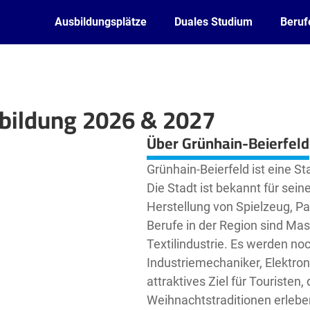
Ausbildungsplätze
Duales Studium
Beruf
sbildung 2026 & 2027
Leaflet
| ©
OpenStreetMap2
contributors
Über Grünhain-Beierfeld
Grünhain-Beierfeld ist eine S
Die Stadt ist bekannt für sein
Herstellung von Spielzeug, P
Berufe in der Region sind Mas
Textilindustrie. Es werden no
Industriemechaniker, Elektroni
attraktives Ziel für Touristen,
Weihnachtstraditionen erlebe