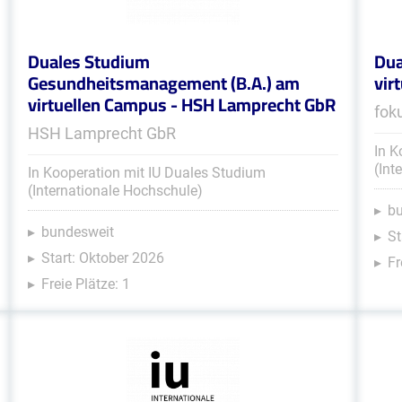
Duales Studium
Dua
Gesundheitsmanagement (B.A.) am
vir
virtuellen Campus - HSH Lamprecht GbR
fok
HSH Lamprecht GbR
In K
(Int
In Kooperation mit IU Duales Studium
(Internationale Hochschule)
b
bundesweit
St
Start: Oktober 2026
Fr
Freie Plätze: 1