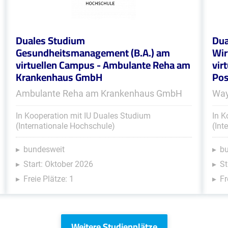
Duales Studium
Dua
Gesundheitsmanagement (B.A.) am
Wir
virtuellen Campus - Ambulante Reha am
vir
Krankenhaus GmbH
Pos
Ambulante Reha am Krankenhaus GmbH
Way
In Kooperation mit IU Duales Studium
In K
(Internationale Hochschule)
(Int
bundesweit
b
Start: Oktober 2026
St
Freie Plätze: 1
Fr
Weitere Studienplätze