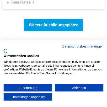
Freie Plätze: 1
Weitere Ausbildungsplätze
Datenschutzbestimmungen
IT/Computer - Ausbildungsplätze
Wir verwenden Cookies
Wir können diese zur Analyse unserer Besucherdaten platzieren, um unsere
Website zu verbessern, personalisierte Inhalte anzuzeigen und Ihnen ein
großartiges Website-Erlebnis zu bieten. Für weitere Informationen zu den von
uns verwendeten Cookies öffnen Sie die Einstellungen.
Zustimmung
Ablehnen
Einstellungen anpassen
mein azubister
Duales Studium Informatik (B.Sc.) am