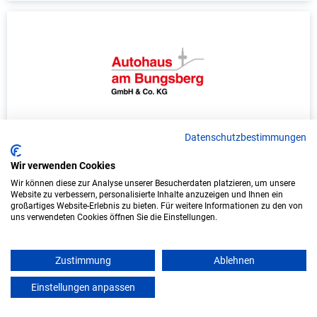
Ausbildung: Automobilkaufmann/-frau
Datenschutzbestimmungen
(m/w/d)
Wir verwenden Cookies
Autohaus am Bungsberg GmbH & Co. KG
Wir können diese zur Analyse unserer Besucherdaten platzieren, um unsere
Website zu verbessern, personalisierte Inhalte anzuzeigen und Ihnen ein
großartiges Website-Erlebnis zu bieten. Für weitere Informationen zu den von
Oldenburg in Holstein
uns verwendeten Cookies öffnen Sie die Einstellungen.
Start: 2026
Freie Plätze: 1
Zustimmung
Ablehnen
Einstellungen anpassen
mein azubister