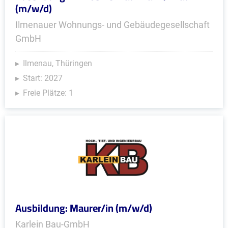
(m/w/d)
Ilmenauer Wohnungs- und Gebäudegesellschaft
GmbH
Ilmenau, Thüringen
Start: 2027
Freie Plätze: 1
Ausbildung: Maurer/in (m/w/d)
Karlein Bau-GmbH