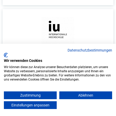
Datenschutzbestimmungen
Duales Studium Informatik (B.Sc.) am
virtuellen Campus - Vereinigte
Wir verwenden Cookies
Hagelversicherung VVaG
Wir können diese zur Analyse unserer Besucherdaten platzieren, um unsere
Website zu verbessern, personalisierte Inhalte anzuzeigen und Ihnen ein
großartiges Website-Erlebnis zu bieten. Für weitere Informationen zu den von
Vereinigte Hagelversicherung VVaG
uns verwendeten Cookies öffnen Sie die Einstellungen.
In Kooperation mit IU Duales Studium (Internationale
Hochschule)
Zustimmung
Ablehnen
bundesweit
Einstellungen anpassen
mein azubister
Start: Oktober 2026