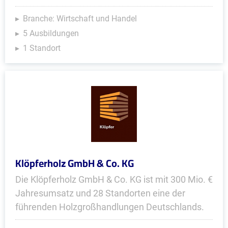
Branche: Wirtschaft und Handel
5 Ausbildungen
1 Standort
Klöpferholz GmbH & Co. KG
Die Klöpferholz GmbH & Co. KG ist mit 300 Mio. €
Jahresumsatz und 28 Standorten eine der
führenden Holzgroßhandlungen Deutschlands.