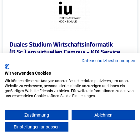
Duales Studium Wirtschaftsinformatik
(B.Sc.) am virtuellen Campus - KIX Service
Software GmbH
Datenschutzbestimmungen
KIX Service Software GmbH
Wir verwenden Cookies
Wir können diese zur Analyse unserer Besucherdaten platzieren, um unsere
In Kooperation mit IU Duales Studium (Internationale
Website zu verbessern, personalisierte Inhalte anzuzeigen und Ihnen ein
Hochschule)
großartiges Website-Erlebnis zu bieten. Für weitere Informationen zu den von
uns verwendeten Cookies öffnen Sie die Einstellungen.
bundesweit
Start: Oktober 2026
Zustimmung
Ablehnen
Freie Plätze: 1
Einstellungen anpassen
mein azubister