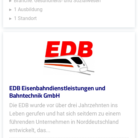
Branche: Gesundheits- und Sozialwesen
1 Ausbildung
1 Standort
EDB Eisenbahndienstleistungen und
Bahntechnik GmbH
Die EDB wurde vor über drei Jahrzehnten ins
Leben gerufen und hat sich seitdem zu einem
führenden Unternehmen in Norddeutschland
entwickelt, das...