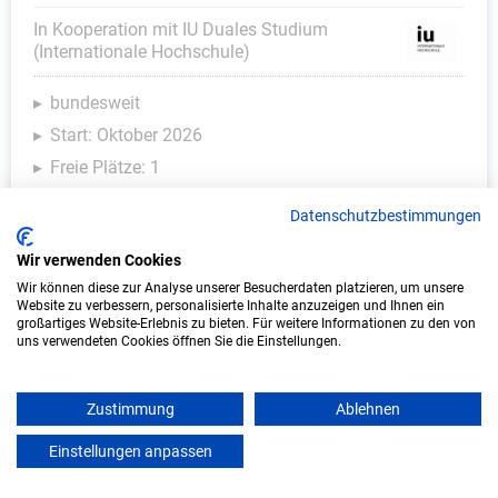
In Kooperation mit IU Duales Studium
(Internationale Hochschule)
bundesweit
Start: Oktober 2026
Freie Plätze: 1
Datenschutzbestimmungen
Wir verwenden Cookies
Wir können diese zur Analyse unserer Besucherdaten platzieren, um unsere
Website zu verbessern, personalisierte Inhalte anzuzeigen und Ihnen ein
großartiges Website-Erlebnis zu bieten. Für weitere Informationen zu den von
uns verwendeten Cookies öffnen Sie die Einstellungen.
Duales Studium Wirtschaftsinformatik
Zustimmung
Ablehnen
(B.Sc.) am virtuellen Campus - KIX Service
Einstellungen anpassen
mein azubister
Software GmbH